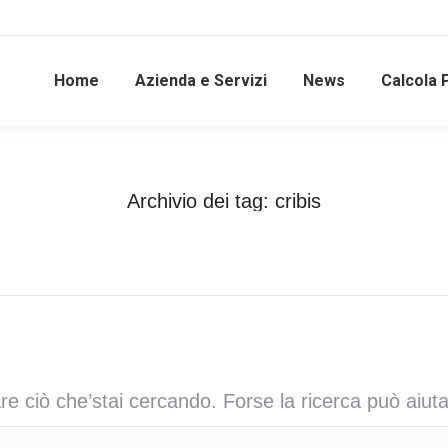
Home
Azienda e Servizi
News
Calcola 
Archivio dei tag:
cribis
Tu sei qui:
Home
e ciò che’stai cercando. Forse la ricerca può aiuta