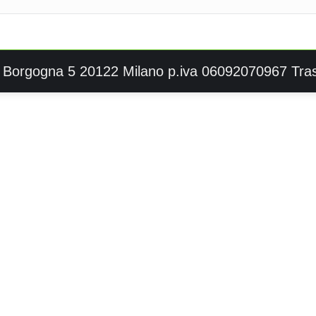
Via Borgogna 5 20122 Milano p.iva 06092070967
Tra