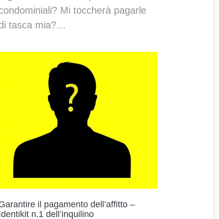
condominiali? Mi toccherà pagarle
di tasca mia?…
Garantire il pagamento dell’affitto –
Identikit n.1 dell’inquilino