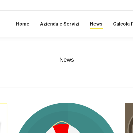
Home
Azienda e Servizi
News
Calcola 
News
Tu sei qui:
Home
News