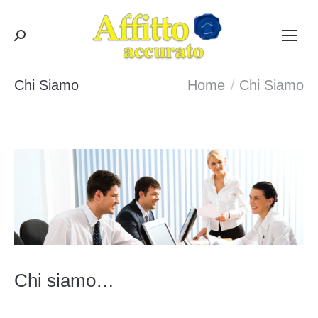
Cerca:
Chi Siamo
Tu sei qui:
Home
Chi Siamo
Chi siamo…