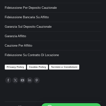
Fideiussione Per Deposito Cauzionale
Fideiussione Bancaria Su Affitto
Garanzia Sul Deposito Cauzionale
Garanzia Affitto
Cauzione Per Affitto
Fideiussione Su Contratto Di Locazione
Privacy Policy
Cookie Policy
Termini e Condizioni
Ci puoi trovare su:
Facebook
X
YouTube
Linkedin
Pinterest
page
page
page
page
page
opens
opens
opens
opens
opens
in
in
in
in
in