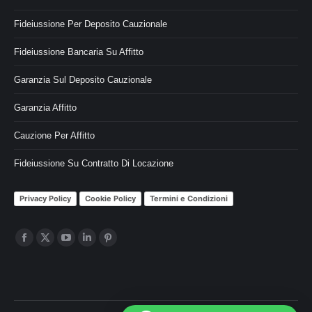
Fideiussione Per Deposito Cauzionale
Fideiussione Bancaria Su Affitto
Garanzia Sul Deposito Cauzionale
Garanzia Affitto
Cauzione Per Affitto
Fideiussione Su Contratto Di Locazione
Privacy Policy
Cookie Policy
Termini e Condizioni
Ci puoi trovare su:
Facebook
X
YouTube
Linkedin
Pinterest
page
page
page
page
page
opens
opens
opens
opens
opens
in
in
in
in
in