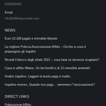
0282860400
Email
info@affittoaccurato.com
NEWS
Euro 10.268 pagati e immobile liberato
La migliore Polizza Assicurazione Affitto – Occhio a cosa ti
propongono gli inquilini
Ricordi il blocco degli sfratti 2021 – cosa farai se dovesse ricapitare?
Casa in affitto Milano, Un bel bonifico di 13 mensilità arretrate!
Analisi inquilino, Leggere la busta paga è inutile…
Inquilino moroso, Quando non paga… nemmeno l’”assicurazione”!
DIRECT LINKS
Fideiussione Affitto