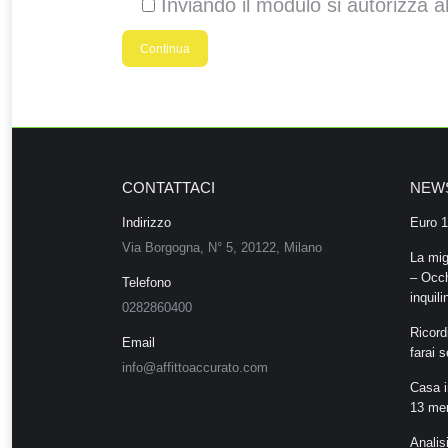
Inviando il modulo si autorizza a
CONTATTACI
NEW
Indirizzo
Euro 1
Via Borgogna, N° 5, 20122, Milano
La mig
– Occh
Telefono
inquilin
0282860400
Ricordi
Email
farai 
info@affittoaccurato.com
Casa in
13 mens
Analis