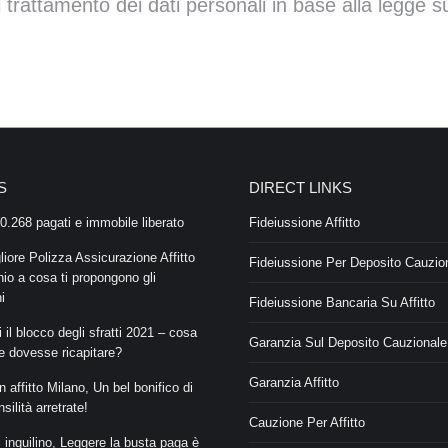
l trattamento dei dati personali in base alla legge 
S
DIRECT LINKS
0.268 pagati e immobile liberato
Fideiussione Affitto
liore Polizza Assicurazione Affitto
Fideiussione Per Deposito Cauzio
io a cosa ti propongono gli
i
Fideiussione Bancaria Su Affitto
 il blocco degli sfratti 2021 – cosa
Garanzia Sul Deposito Cauzionale
se dovesse ricapitare?
Garanzia Affitto
 affitto Milano, Un bel bonifico di
ilità arretrate!
Cauzione Per Affitto
i inquilino, Leggere la busta paga è