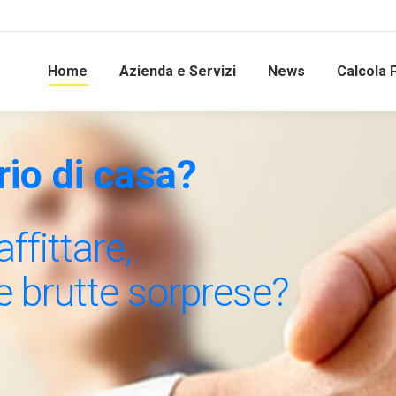
Home
Azienda e Servizi
News
Calcola 
rio di casa?
ffittare,
e brutte sorprese?