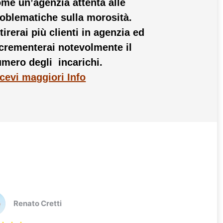
me un’agenzia attenta alle
oblematiche sulla morosità.
tirerai più clienti in agenzia ed
crementerai notevolmente il
mero degli incarichi.
cevi maggiori Info
Renato Cretti
Marletta I