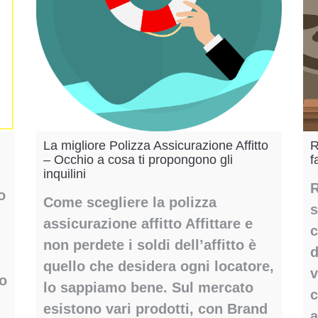
La migliore Polizza Assicurazione Affitto
R
– Occhio a cosa ti propongono gli
f
inquilini
R
o
Come scegliere la polizza
s
assicurazione affitto Affittare e
c
non perdete i soldi dell’affitto è
d
quello che desidera ogni locatore,
v
ro
lo sappiamo bene. Sul mercato
c
esistono vari prodotti, con Brand
a