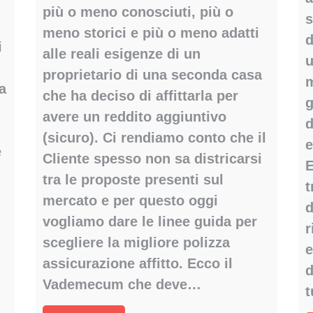
più o meno conosciuti, più o
s
meno storici e più o meno adatti
d
i
alle reali esigenze di un
u
proprietario di una seconda casa
m
a
che ha deciso di affittarla per
g
avere un reddito aggiuntivo
d
(sicuro). Ci rendiamo conto che il
e
e
Cliente spesso non sa districarsi
E
tra le proposte presenti sul
t
mercato e per questo oggi
d
vogliamo dare le linee guida per
r
scegliere la migliore polizza
e
assicurazione affitto. Ecco il
d
Vademecum che deve…
t