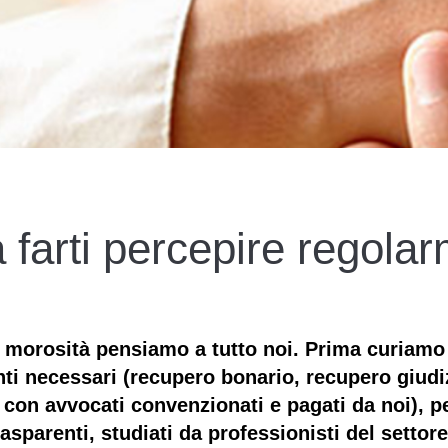
 farti percepire regolarm
i morosità pensiamo a tutto noi.
Prima curiamo 
ti necessari (recupero bonario, recupero giudiz
con avvocati convenzionati e pagati da noi), per
rasparenti
, studiati da professionisti del setto