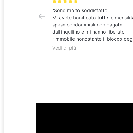
"Sono molto soddisfatto!
Mi avete bonificato tutte le mensilit
spese condominiali non pagate
dall’inquilino e mi hanno liberato
l’immobile nonostante il blocco degl
sfratti!! Seri, professionali ed affidab
Vedi di più
Cosa volere di più? Senza di voi no
come avrei fatto davvero con i miei
impegni del lavoro, avete pensato
veramente a tutto voi. Consiglio Aff
Accurato a tutti
"