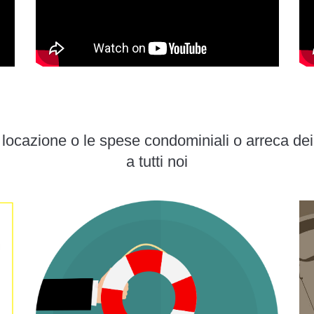
necessario fare un sollecito; bello
veramente essere assisti e seguiti in
questo modo! Avevo scelto Affitto
Accurato perché avevo letto delle
buone recensioni, adesso che l’ho
provato posso dire che Affitto Accurato
è ottimo ed imprescindibile e per questo
lo utilizzerò ogni volta che affitterò un
di locazione o le spese condominiali o arreca d
immobile. A mio avviso lo dovrebbero
a tutti noi
utilizzare tutti i locatori per stare
tranquilli. Grazie Affitto Accurato!"