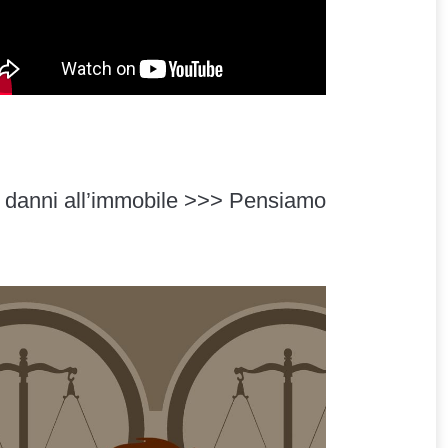
spese legali!!). gra
ei danni all’immobile >>> Pensiamo