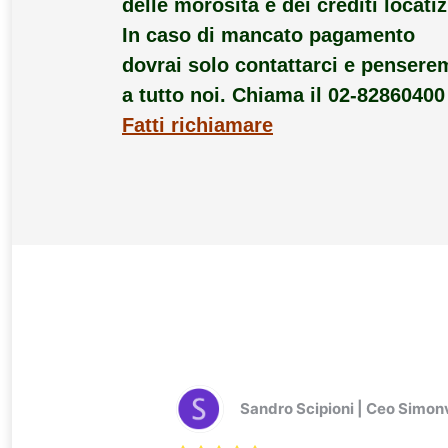
delle morosità e dei crediti locatiz
In caso di mancato pagamento
dovrai solo contattarci e pensere
a tutto noi. Chiama il 02-82860400
Fatti richiamare
Sandro Scipioni | Ceo Simon