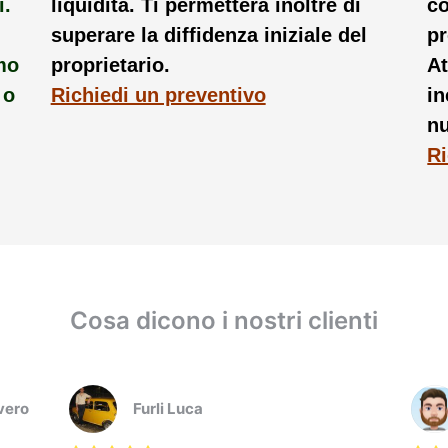
i.
liquidità. Ti permetterà inoltre di
co
superare la diffidenza iniziale del
pr
mo
proprietario.
At
 o
Richiedi un preventivo
in
nu
Ri
Cosa dicono i nostri clienti
vero
Furli Luca