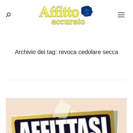
Cerca:
Archivio dei tag:
revoca cedolare secca
Tu sei qui:
Home
Entrate taggate con revoca cedolare secca