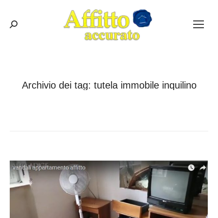
Cerca:
Archivio dei tag:
tutela immobile inquilino
Tu sei qui:
Home
Entrate taggate con tutela immobile inquilino