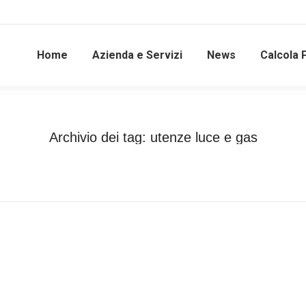
Home
Azienda e Servizi
News
Calcola 
Archivio dei tag:
utenze luce e gas
Tu sei qui:
Home
Entrate taggate con utenze luce e gas