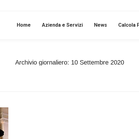
Home
Azienda e Servizi
News
Calcola 
Archivio giornaliero:
10 Settembre 2020
Tu sei qui:
Home
2020
Settembre
10