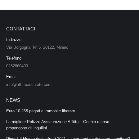
in
in
in
in
new
new
new
new
window
window
window
window
CONTATTACI
Indirizzo
Via Borgogna, N° 5, 20122, Milano
Telefono
0282860400
Email
info@affittoaccurato.com
NEWS
Euro 10.268 pagati e immobile liberato
La migliore Polizza Assicurazione Affitto – Occhio a cosa ti
propongono gli inquilini
Ricordi il blocco degli sfratti 2021 – cosa farai se dovesse ricapitare?