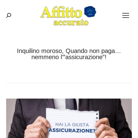
Cerca:
Inquilino moroso, Quando non paga…
nemmeno l’”assicurazione”!
Tu sei qui:
Home
Affitti
Inquilino moroso, Quando non paga……