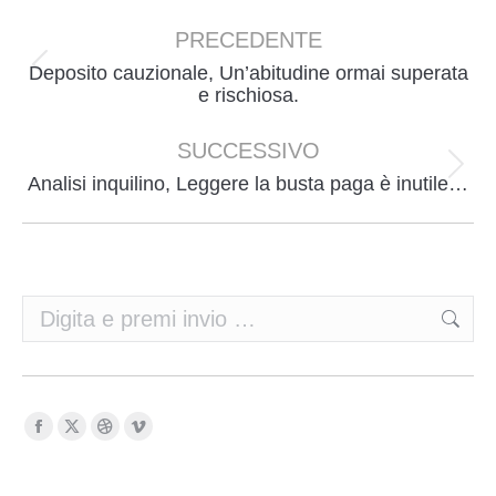
Naviga
tra
PRECEDENTE
i
Deposito cauzionale, Un’abitudine ormai superata
Post
e rischiosa.
post
precedente:
SUCCESSIVO
Prossimo
Analisi inquilino, Leggere la busta paga è inutile…
post:
Cerca:
Ci puoi trovare su:
Facebook
X
Dribbble
Vimeo
page
page
page
page
opens
opens
opens
opens