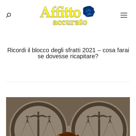
Cerca:
Ricordi il blocco degli sfratti 2021 – cosa farai
se dovesse ricapitare?
Tu sei qui:
Home
News
Ricordi il blocco degli sfratti…