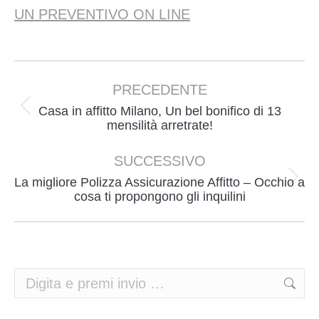
UN PREVENTIVO ON LINE
Naviga
tra
PRECEDENTE
i
Casa in affitto Milano, Un bel bonifico di 13
Post
mensilità arretrate!
post
precedente:
SUCCESSIVO
La migliore Polizza Assicurazione Affitto – Occhio a
Prossimo
cosa ti propongono gli inquilini
post:
Cerca: