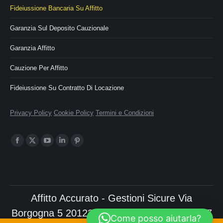
Fideiussione Bancaria Su Affitto
Garanzia Sul Deposito Cauzionale
Garanzia Affitto
Cauzione Per Affitto
Fideiussione Su Contratto Di Locazione
Privacy Policy
Cookie Policy
Termini e Condizioni
Ci puoi trovare su:
Facebook
X
YouTube
Linkedin
Pinterest
page
page
page
page
page
opens
opens
opens
opens
opens
in
in
in
in
in
Affitto Accurato - Gestioni Sicure Via
new
new
new
new
new
window
window
window
window
window
Borgogna 5 20122 Milano p.iva 06092070967
Come posso aiutarla?