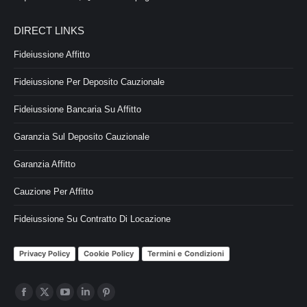
DIRECT LINKS
Fideiussione Affitto
Fideiussione Per Deposito Cauzionale
Fideiussione Bancaria Su Affitto
Garanzia Sul Deposito Cauzionale
Garanzia Affitto
Cauzione Per Affitto
Fideiussione Su Contratto Di Locazione
Privacy Policy
Cookie Policy
Termini e Condizioni
Ci puoi trovare su:
Facebook
X
YouTube
Linkedin
Pinterest