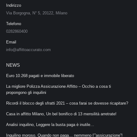
Indirizzo
Via Borgogna, N° 5, 20122, Milano
Telefono
0282860400
Email
info@affittoaccurato.com
NEWS
Euro 10.268 pagati e immobile liberato
La migliore Polizza Assicurazione Affitto – Occhio a cosa ti
propongono gli inquilini
Ricordi il blocco degli sfratti 2021 – cosa farai se dovesse ricapitare?
Casa in affitto Milano, Un bel bonifico di 13 mensilità arretrate!
Analisi inquilino, Leggere la busta paga è inutile…
Inquilino moroso, Quando non paga… nemmeno l’”assicurazione”!